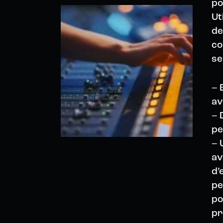
po
Ut
de
co
se
– 
av
– 
pe
– 
av
d’
pe
po
pr