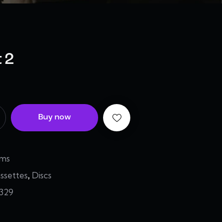
 2
Buy now
ems
ssettes
Discs
,
329