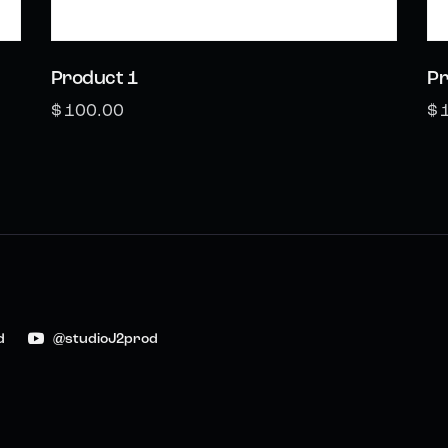
Product 1
Pr
$
100.00
$
d
@studioJ2prod