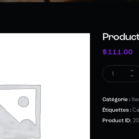
Product
$
111.00
It
Catégorie :
Ca
Étiquettes :
20
Product ID: