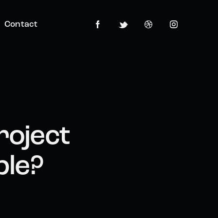
Contact
roject
ble?