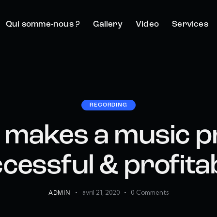
Qui somme-nous ?
Gallery
Video
Services
RECORDING
makes a music p
cessful & profita
avril 21, 2020
0
Comments
ADMIN