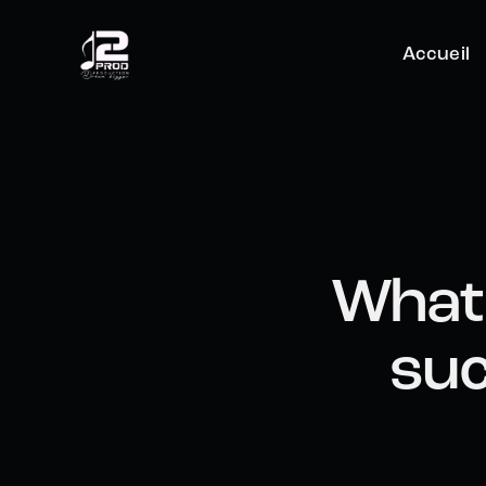
Accueil
What 
suc